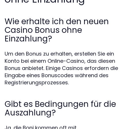
Wie erhalte ich den neuen
Casino Bonus ohne
Einzahlung?
Um den Bonus zu erhalten, erstellen Sie ein
Konto bei einem Online-Casino, das diesen
Bonus anbietet. Einige Casinos erfordern die
Eingabe eines Bonuscodes während des
Registrierungsprozesses.
Gibt es Bedingungen für die
Auszahlung?
Ja, die Boni kommen oft mit