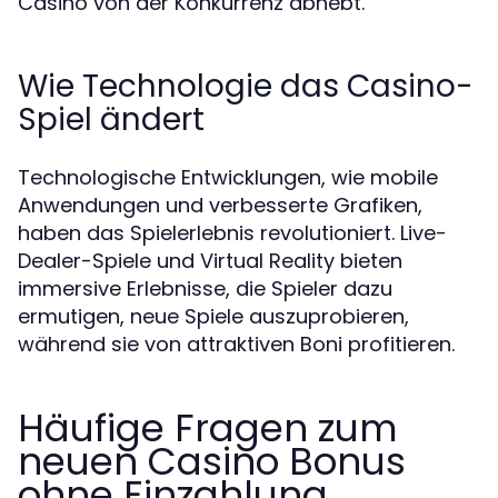
Casino von der Konkurrenz abhebt.
Wie Technologie das Casino-
Spiel ändert
Technologische Entwicklungen, wie mobile
Anwendungen und verbesserte Grafiken,
haben das Spielerlebnis revolutioniert. Live-
Dealer-Spiele und Virtual Reality bieten
immersive Erlebnisse, die Spieler dazu
ermutigen, neue Spiele auszuprobieren,
während sie von attraktiven Boni profitieren.
Häufige Fragen zum
neuen Casino Bonus
ohne Einzahlung