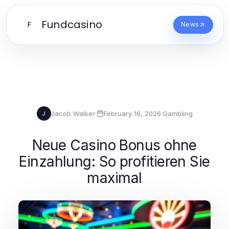
Fundcasino
F
News
Jacob Walker
·
February 16, 2026
·
Gambling
J
Neue Casino Bonus ohne
Einzahlung: So profitieren Sie
maximal