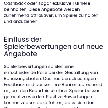
Cashback oder sogar exklusive Turniere
beinhalten. Diese Angebote werden
zunehmend attraktiver, um Spieler zu halten
und anzuziehen.
Einfluss der
Spielerbewertungen auf neue
Angebote
Spielerbewertungen spielen eine
entscheidende Rolle bei der Gestaltung von
Bonusangeboten. Casinos berücksichtigen
Feedback und passen ihre Boni entsprechend
an, um den Bedürfnissen ihrer Spieler besser
gerecht zu werden. Positive Bewertungen
können zudem dazu führen, dass sich das