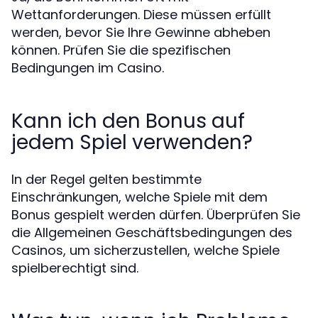
Wettanforderungen. Diese müssen erfüllt
werden, bevor Sie Ihre Gewinne abheben
können. Prüfen Sie die spezifischen
Bedingungen im Casino.
Kann ich den Bonus auf
jedem Spiel verwenden?
In der Regel gelten bestimmte
Einschränkungen, welche Spiele mit dem
Bonus gespielt werden dürfen. Überprüfen Sie
die Allgemeinen Geschäftsbedingungen des
Casinos, um sicherzustellen, welche Spiele
spielberechtigt sind.