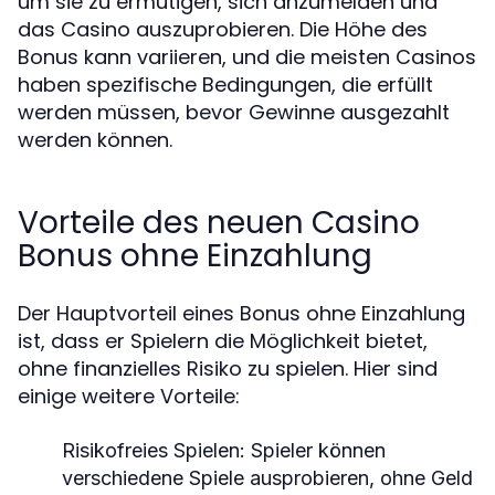
um sie zu ermutigen, sich anzumelden und
das Casino auszuprobieren. Die Höhe des
Bonus kann variieren, und die meisten Casinos
haben spezifische Bedingungen, die erfüllt
werden müssen, bevor Gewinne ausgezahlt
werden können.
Vorteile des neuen Casino
Bonus ohne Einzahlung
Der Hauptvorteil eines Bonus ohne Einzahlung
ist, dass er Spielern die Möglichkeit bietet,
ohne finanzielles Risiko zu spielen. Hier sind
einige weitere Vorteile:
Risikofreies Spielen:
Spieler können
verschiedene Spiele ausprobieren, ohne Geld