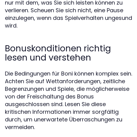
nur mit dem, was Sie sich leisten können zu
verlieren. Scheuen Sie sich nicht, eine Pause
einzulegen, wenn das Spielverhalten ungesund
wird.
Bonuskonditionen richtig
lesen und verstehen
Die Bedingungen für Boni können komplex sein.
Achten Sie auf Wettanforderungen, zeitliche
Begrenzungen und Spiele, die möglicherweise
von der Freischaltung des Bonus
ausgeschlossen sind. Lesen Sie diese
kritischen Informationen immer sorgfältig
durch, um unerwartete Überraschungen zu
vermeiden.