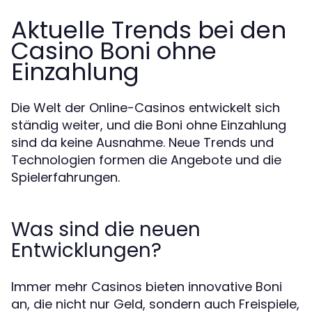
Aktuelle Trends bei den
Casino Boni ohne
Einzahlung
Die Welt der Online-Casinos entwickelt sich
ständig weiter, und die Boni ohne Einzahlung
sind da keine Ausnahme. Neue Trends und
Technologien formen die Angebote und die
Spielerfahrungen.
Was sind die neuen
Entwicklungen?
Immer mehr Casinos bieten innovative Boni
an, die nicht nur Geld, sondern auch Freispiele,